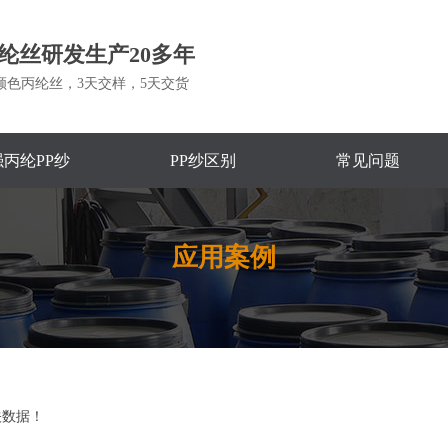
纶丝研发生产20多年
颜色丙纶丝，3天交样，5天交货
丙纶PP纱
PP纱区别
常见问题
应用案例
关数据！