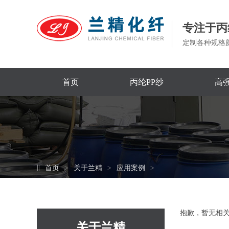
专注于丙
定制各种规格
首页
丙纶PP纱
高强
首页
关于兰精
应用案例
抱歉，暂无相
关于兰精