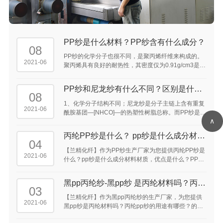
PP纱是什么材料？PP纱含有什么成分？
08
PP纱的化学分子也很不同，是聚丙烯纤维来构成的。
2021-06
聚丙烯具有良好的耐热性，其密度仅为0.91g/cm3是常
见化学纤维中密度最轻的品种，所以同样重量的丙纶
可比其他纤维得到的较高的覆盖面积。 ...
PP纱和尼龙纱有什么不同？区别是什
08
么？
1、化学分子结构不同；尼龙纱是分子主链上含有重复
2021-06
酰胺基团—[NHCO]—的热塑性树脂总称。而PP纱是聚
∧
丙烯纤维。 2、特点性能上存在区别；
丙纶PP纱是什么？ pp纱是什么成分材料
04
材质，优点是什么？ ...
【兰精化纤】作为PP纱生产厂家为您提供丙纶PP纱是
2021-06
什么？pp纱是什么成分材料材质，优点是什么？PP纱
300D是什么意思，pp纱织是什么意思，pp纱是什么东
西，pp纱原材料是什么的答案供大家参考。 ...
黑pp丙纶纱-黑pp纱 是丙纶材料吗？丙纶
03
pp纱的用途 有哪些？ ...
【兰精化纤】作为黑pp丙纶纱的生产厂家，为您提供
2021-06
黑pp纱是丙纶材料吗？丙纶pp纱的用途有哪些？的介
绍供大家参考。丙纶pp纱可以用于手机吊带，鞋带及