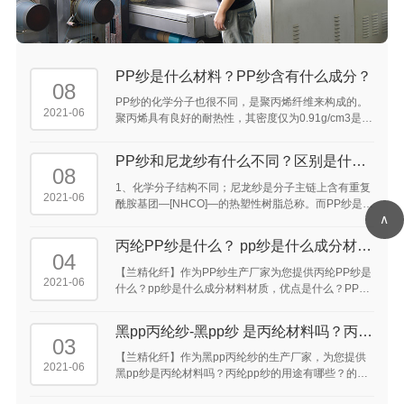
PP纱是什么材料？PP纱含有什么成分？
08
PP纱的化学分子也很不同，是聚丙烯纤维来构成的。
2021-06
聚丙烯具有良好的耐热性，其密度仅为0.91g/cm3是常
见化学纤维中密度最轻的品种，所以同样重量的丙纶
可比其他纤维得到的较高的覆盖面积。 ...
PP纱和尼龙纱有什么不同？区别是什
08
么？
1、化学分子结构不同；尼龙纱是分子主链上含有重复
2021-06
酰胺基团—[NHCO]—的热塑性树脂总称。而PP纱是聚
∧
丙烯纤维。 2、特点性能上存在区别；
丙纶PP纱是什么？ pp纱是什么成分材料
04
材质，优点是什么？ ...
【兰精化纤】作为PP纱生产厂家为您提供丙纶PP纱是
2021-06
什么？pp纱是什么成分材料材质，优点是什么？PP纱
300D是什么意思，pp纱织是什么意思，pp纱是什么东
西，pp纱原材料是什么的答案供大家参考。 ...
黑pp丙纶纱-黑pp纱 是丙纶材料吗？丙纶
03
pp纱的用途 有哪些？ ...
【兰精化纤】作为黑pp丙纶纱的生产厂家，为您提供
2021-06
黑pp纱是丙纶材料吗？丙纶pp纱的用途有哪些？的介
绍供大家参考。丙纶pp纱可以用于手机吊带，鞋带及