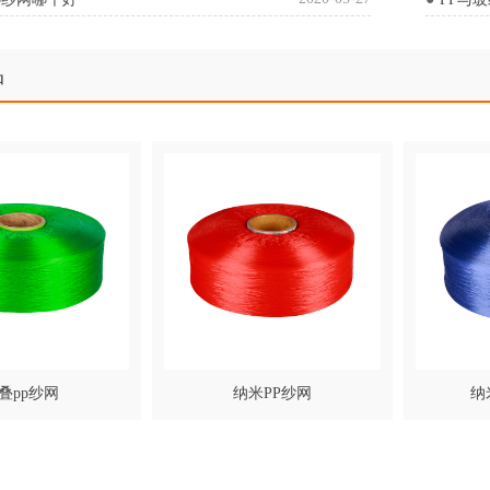
品
叠pp纱网
纳米PP纱网
纳