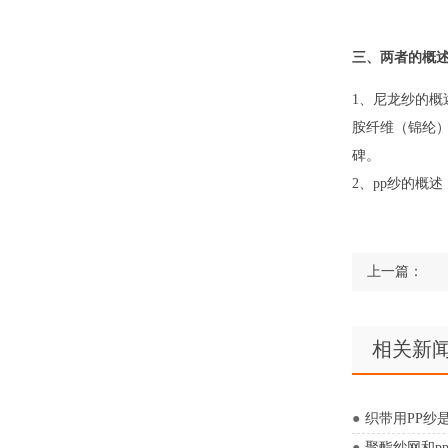
三、两者的概
1、尼龙纱的概
胺纤维（锦纶
碑。
2、pp纱的概
上一篇：
相关新
织带用PP纱是
聚酯纱网和p