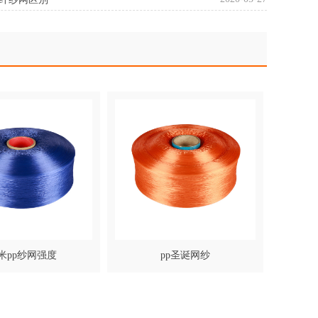
米pp纱网强度
pp圣诞网纱