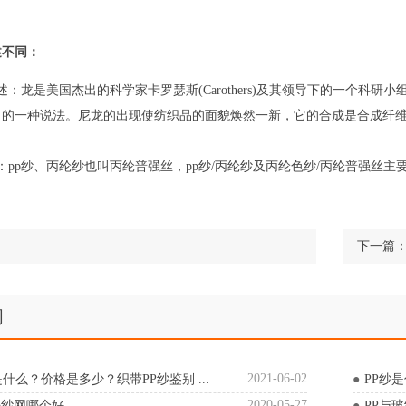
述不同：
述：龙是美国杰出的科学家卡罗瑟斯(Carothers)及其领导下的一个
）的一种说法。尼龙的出现使纺织品的面貌焕然一新，它的合成是合成纤
述：pp纱、丙纶纱也叫丙纶普强丝，pp纱/丙纶纱及丙纶色纱/丙纶普强丝
下一篇
闻
2021-06-02
什么？价格是多少？织带PP纱鉴别 ...
PP纱
2020-05-27
p纱网哪个好
PP与