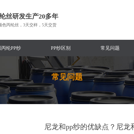
纶丝研发生产20多年
颜色丙纶丝，3天交样，5天交货
丙纶PP纱
PP纱区别
常见问题
常见问题
尼龙和pp纱的优缺点？尼龙