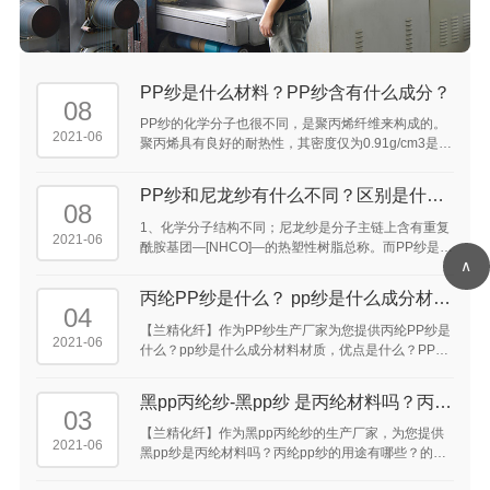
PP纱是什么材料？PP纱含有什么成分？
08
PP纱的化学分子也很不同，是聚丙烯纤维来构成的。
2021-06
聚丙烯具有良好的耐热性，其密度仅为0.91g/cm3是常
见化学纤维中密度最轻的品种，所以同样重量的丙纶
可比其他纤维得到的较高的覆盖面积。 ...
PP纱和尼龙纱有什么不同？区别是什
08
么？
1、化学分子结构不同；尼龙纱是分子主链上含有重复
2021-06
酰胺基团—[NHCO]—的热塑性树脂总称。而PP纱是聚
∧
丙烯纤维。 2、特点性能上存在区别；
丙纶PP纱是什么？ pp纱是什么成分材料
04
材质，优点是什么？ ...
【兰精化纤】作为PP纱生产厂家为您提供丙纶PP纱是
2021-06
什么？pp纱是什么成分材料材质，优点是什么？PP纱
300D是什么意思，pp纱织是什么意思，pp纱是什么东
西，pp纱原材料是什么的答案供大家参考。 ...
黑pp丙纶纱-黑pp纱 是丙纶材料吗？丙纶
03
pp纱的用途 有哪些？ ...
【兰精化纤】作为黑pp丙纶纱的生产厂家，为您提供
2021-06
黑pp纱是丙纶材料吗？丙纶pp纱的用途有哪些？的介
绍供大家参考。丙纶pp纱可以用于手机吊带，鞋带及