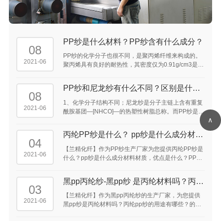
PP纱是什么材料？PP纱含有什么成分？
08
PP纱的化学分子也很不同，是聚丙烯纤维来构成的。
2021-06
聚丙烯具有良好的耐热性，其密度仅为0.91g/cm3是常
见化学纤维中密度最轻的品种，所以同样重量的丙纶
可比其他纤维得到的较高的覆盖面积。 ...
PP纱和尼龙纱有什么不同？区别是什
08
么？
1、化学分子结构不同；尼龙纱是分子主链上含有重复
2021-06
酰胺基团—[NHCO]—的热塑性树脂总称。而PP纱是聚
∧
丙烯纤维。 2、特点性能上存在区别；
丙纶PP纱是什么？ pp纱是什么成分材料
04
材质，优点是什么？ ...
【兰精化纤】作为PP纱生产厂家为您提供丙纶PP纱是
2021-06
什么？pp纱是什么成分材料材质，优点是什么？PP纱
300D是什么意思，pp纱织是什么意思，pp纱是什么东
西，pp纱原材料是什么的答案供大家参考。 ...
黑pp丙纶纱-黑pp纱 是丙纶材料吗？丙纶
03
pp纱的用途 有哪些？ ...
【兰精化纤】作为黑pp丙纶纱的生产厂家，为您提供
2021-06
黑pp纱是丙纶材料吗？丙纶pp纱的用途有哪些？的介
绍供大家参考。丙纶pp纱可以用于手机吊带，鞋带及