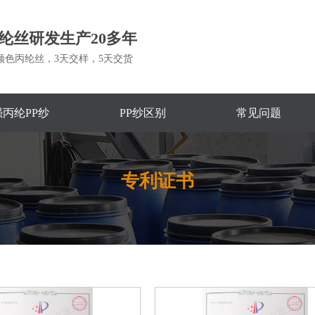
纶丝研发生产20多年
颜色丙纶丝，3天交样，5天交货
丙纶PP纱
PP纱区别
常见问题
专利证书