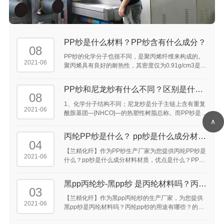
PP纱是什么材料？PP纱含有什么成分？
08
PP纱的化学分子也很不同，是聚丙烯纤维来构成的。
2021-06
聚丙烯具有良好的耐热性，其密度仅为0.91g/cm3是常
见化学纤维中密度最轻的品种，所以同样重量的丙纶
可比其他纤维得到的较高的覆盖面积。 ...
PP纱和尼龙纱有什么不同？区别是什
08
么？
1、化学分子结构不同；尼龙纱是分子主链上含有重复
2021-06
酰胺基团—[NHCO]—的热塑性树脂总称。而PP纱是聚
∧
丙烯纤维。 2、特点性能上存在区别；
丙纶PP纱是什么？ pp纱是什么成分材料
04
材质，优点是什么？ ...
【兰精化纤】作为PP纱生产厂家为您提供丙纶PP纱是
2021-06
什么？pp纱是什么成分材料材质，优点是什么？PP纱
300D是什么意思，pp纱织是什么意思，pp纱是什么东
西，pp纱原材料是什么的答案供大家参考。 ...
黑pp丙纶纱-黑pp纱 是丙纶材料吗？丙纶
03
pp纱的用途 有哪些？ ...
【兰精化纤】作为黑pp丙纶纱的生产厂家，为您提供
2021-06
黑pp纱是丙纶材料吗？丙纶pp纱的用途有哪些？的介
绍供大家参考。丙纶pp纱可以用于手机吊带，鞋带及